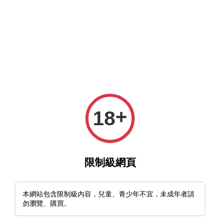
MFT官網與MFT露天及蝦皮賣場同時營業中，歡迎光臨。
選單
購物車
+
18
›
›
首頁
🇫🇮Ahti Puukko
🇫🇮芬蘭 Ahti Vaara 95 北歐刀
限制級網頁
本網站包含限制級內容，兒童、青少年不宜，未成年者請
勿瀏覽、購買。