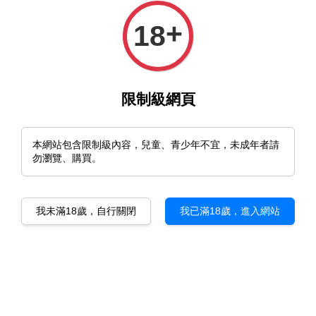
+
18
限制級網頁
本網站包含限制級內容，兒童、青少年不宜，未成年者請
勿瀏覽、購買。
🇺🇸美國 Maratac Pen
🇺🇸美國 TEC Accessories
Driver Titanium XXL Dual
Zip-Ti Titanium Zipper Pull
Sided 筆型 鈦合金 雙頭 交
鈦 拉鍊頭
換式起子組
我未滿18歲，自行關閉
我已滿18歲，進入網站
NT$ 530
NT$ 1,480
加入購物車
加入購物車