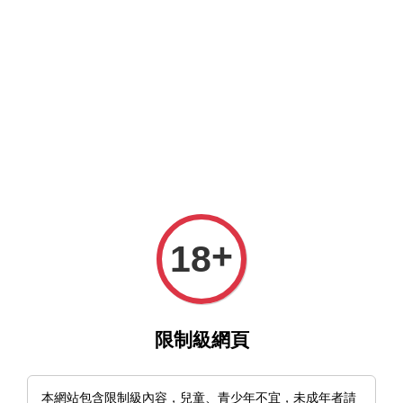
MFT官網與MFT露天及蝦皮賣場同時營業中，歡迎光臨。
選單
購物車
+
18
›
›
首頁
EDC刀具 EDC Knives
🇨🇳中國 Real Steel Real Barlow RB-5
折刀
限制級網頁
本網站包含限制級內容，兒童、青少年不宜，未成年者請