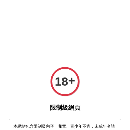
MFT官網與MFT露天及蝦皮賣場同時營業中，歡迎光臨。
選單
購物車
+
18
›
›
首頁
Feature on homepage
🇨🇳中國 Real Steel Bushcraft Plus II
Convex 凸磨 直刀 蛤刃
限制級網頁
本網站包含限制級內容，兒童、青少年不宜，未成年者請