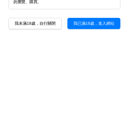
勿瀏覽、購買。
我未滿18歲，自行關閉
我已滿18歲，進入網站