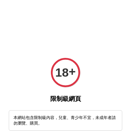
MFT官網與MFT露天及蝦皮賣場同時營業中，歡迎光臨。
選單
購物車
+
18
›
›
首頁
扣具 Clips
🇺🇸美國 UltiClip Classic 刀鞘與槍套扣夾
限制級網頁
本網站包含限制級內容，兒童、青少年不宜，未成年者請
勿瀏覽、購買。