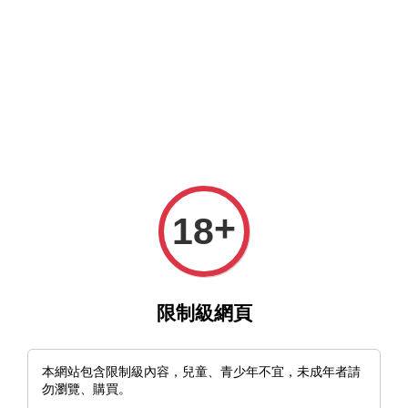
MFT官網與MFT露天及蝦皮賣場同時營業中，歡迎光臨。
選單
購物車
+
18
›
›
首頁
製刀材料 Knife Making
🇺🇸美國 Maratac Orbital Titanium
限制級網頁
Precision Screwdriver Kit
本網站包含限制級內容，兒童、青少年不宜，未成年者請
勿瀏覽、購買。