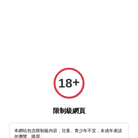
MFT官網與MFT露天及蝦皮賣場同時營業中，歡迎光臨。
選單
購物車
+
18
›
›
首頁
製刀材料 Knife Making
🇫🇮芬蘭 NKD Santoku Curly Birch Kit
日式三德刀胚套件 12C27不鏽鋼
限制級網頁
本網站包含限制級內容，兒童、青少年不宜，未成年者請
勿瀏覽、購買。