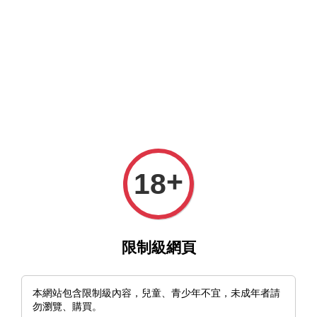
MFT官網與MFT露天及蝦皮賣場同時營業中，歡迎光臨。
選單
購物車
+
18
›
›
首頁
北歐刀 Nordic Knives
🇸🇪瑞典 EKA Swede 10 橘色Proflex塑
膠柄款 北歐折刀
限制級網頁
本網站包含限制級內容，兒童、青少年不宜，未成年者請
勿瀏覽、購買。