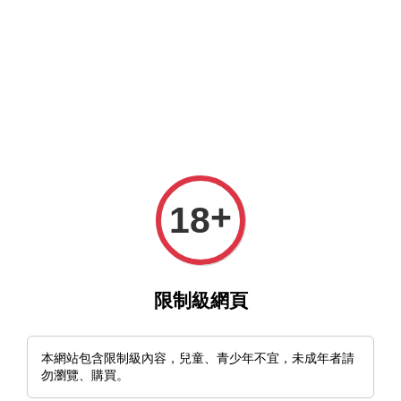
MFT官網與MFT露天及蝦皮賣場同時營業中，歡迎光臨。
選單
購物車
+
18
›
›
首頁
北歐刀 Nordic Knives
🇫🇮芬蘭 Polar Puukko 77
限制級網頁
本網站包含限制級內容，兒童、青少年不宜，未成年者請
勿瀏覽、購買。