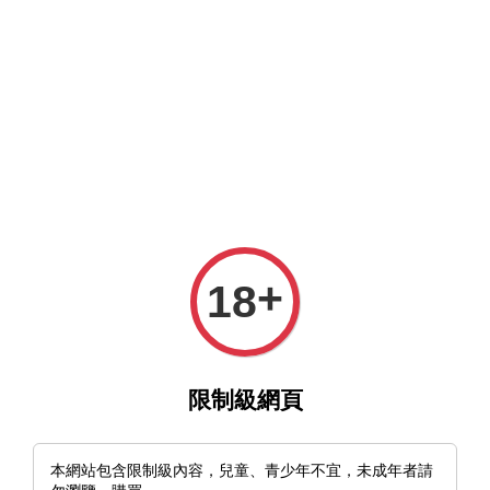
MFT官網與MFT露天及蝦皮賣場同時營業中，歡迎光臨。
選單
購物車
+
18
›
›
首頁
特價 Sale
🇲🇾馬來西亞 MY Parang Duku Chandong 10"
限制級網頁
限時特價
本網站包含限制級內容，兒童、青少年不宜，未成年者請