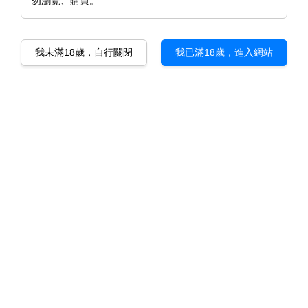
勿瀏覽、購買。
我未滿18歲，自行關閉
我已滿18歲，進入網站