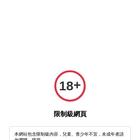
MFT官網與MFT露天及蝦皮賣場同時營業中，歡迎光臨。
選單
購物車
+
18
›
首頁
🇺🇦烏克蘭 BPS Beta Fixed Blade 直刀 D2鋼
限制級網頁
本網站包含限制級內容，兒童、青少年不宜，未成年者請