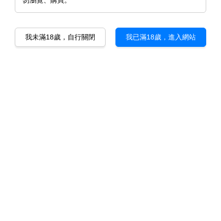
勿瀏覽、購買。
我未滿18歲，自行關閉
我已滿18歲，進入網站