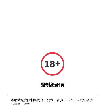
MFT官網與MFT露天及蝦皮賣場同時營業中，歡迎光臨。
選單
購物車
+
18
›
首頁
🇺🇦烏克蘭 BPS Bush Axe 小手斧 碳鋼
限制級網頁
本網站包含限制級內容，兒童、青少年不宜，未成年者請
勿瀏覽、購買。