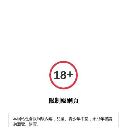
MFT官網與MFT露天及蝦皮賣場同時營業中，歡迎光臨。
選單
購物車
+
18
›
首頁
🇨🇳中國 CIVIVI Elementum Flipper C907R
限制級網頁
本網站包含限制級內容，兒童、青少年不宜，未成年者請
勿瀏覽、購買。