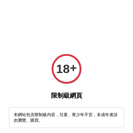
MFT官網與MFT露天及蝦皮賣場同時營業中，歡迎光臨。
選單
購物車
+
18
限制級網頁
›
首頁
🇫🇮芬蘭 Eräpuu Antler Pocket Knife 口袋小刀
本網站包含限制級內容，兒童、青少年不宜，未成年者請
勿瀏覽、購買。