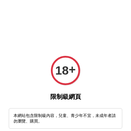
MFT官網與MFT露天及蝦皮賣場同時營業中，歡迎光臨。
選單
購物車
+
18
›
首頁
🇫🇮芬蘭 Lappi Leuku 175 北歐刀
限制級網頁
本網站包含限制級內容，兒童、青少年不宜，未成年者請
勿瀏覽、購買。