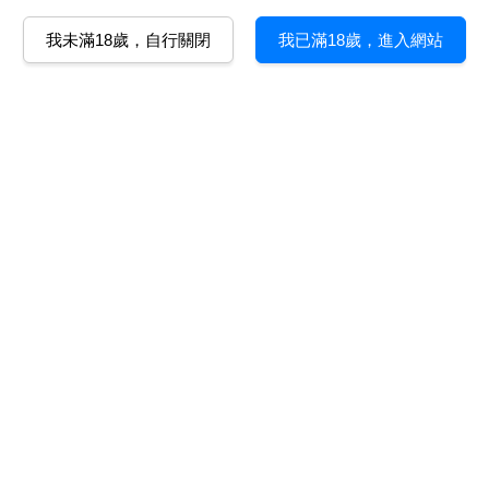
🇺🇸美國 Live F
Starter 全天
我未滿18歲，自行關閉
我已滿18歲，進入網站
NT$ 320
數量
Add to wishlis
售完
介紹
規格
注意事
介紹
Live Fire Gear LCC
後生產過幾樣類似的產品Slyder
Fire等等，後來他將生產線