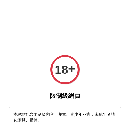
MFT官網與MFT露天及蝦皮賣場同時營業中，歡迎光臨。
選單
購物車
+
18
›
首頁
🇺🇸美國 Maratac Pen Go Titanium Pen 鈦合金 EDC 隨身筆
限制級網頁
本網站包含限制級內容，兒童、青少年不宜，未成年者請
勿瀏覽、購買。