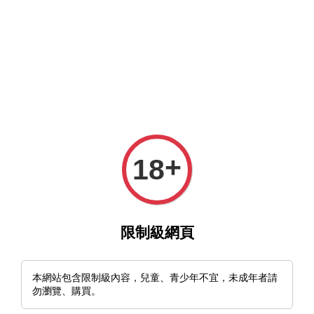
MFT官網與MFT露天及蝦皮賣場同時營業中，歡迎光臨。
選單
購物車
+
18
›
首頁
🇺🇸Ontario RAT II S35VN
限制級網頁
本網站包含限制級內容，兒童、青少年不宜，未成年者請
勿瀏覽、購買。