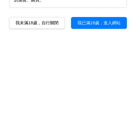
勿瀏覽、購買。
我未滿18歲，自行關閉
我已滿18歲，進入網站