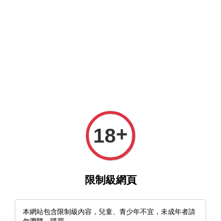
MFT官網與MFT露天及蝦皮賣場同時營業中，歡迎光臨。
選單
購物車
+
18
›
首頁
🇺🇸美國 Ontario RAT-7 碳鋼 直刀
限制級網頁
本網站包含限制級內容，兒童、青少年不宜，未成年者請