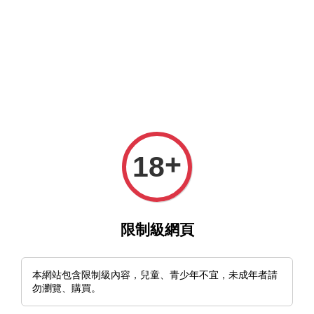
MFT官網與MFT露天及蝦皮賣場同時營業中，歡迎光臨。
選單
購物車
+
18
›
首頁
🇫🇮芬蘭 Polar 95 Hammered 碳鋼 北歐刀刀胚
限制級網頁
本網站包含限制級內容，兒童、青少年不宜，未成年者請
勿瀏覽、購買。