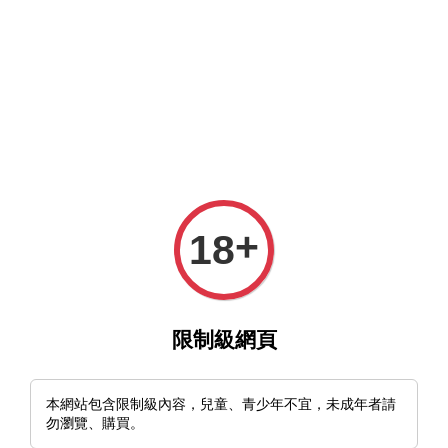
MFT官網與MFT露天及蝦皮賣場同時營業中，歡迎光臨。
選單
購物車
+
18
›
首頁
🇺🇸🇨🇳美國 Rough Ryder Tuff Stag Scout Knife RR2371
限制級網頁
本網站包含限制級內容，兒童、青少年不宜，未成年者請
勿瀏覽、購買。