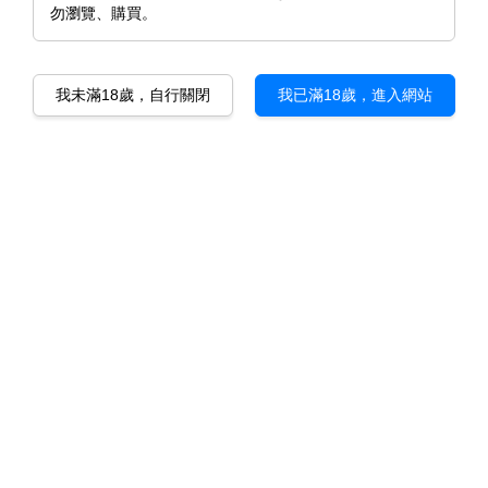
勿瀏覽、購買。
我未滿18歲，自行關閉
我已滿18歲，進入網站