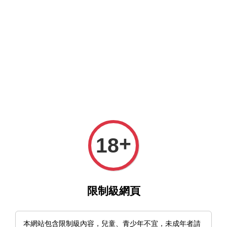
MFT官網與MFT露天及蝦皮賣場同時營業中，歡迎光臨。
選單
購物車
+
18
›
首頁
🇺🇸美國 Tactile Knife Bexar Slipjoint
限制級網頁
本網站包含限制級內容，兒童、青少年不宜，未成年者請